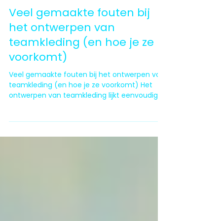
12 feb
3 minuten om te lezen
Veel gemaakte fouten bij
het ontwerpen van
teamkleding (en hoe je ze
voorkomt)
Veel gemaakte fouten bij het ontwerpen van
teamkleding (en hoe je ze voorkomt) Het
ontwerpen van teamkleding lijkt eenvoudig:
je kiest een kleur, voegt een logo toe en klaar.
Toch worden er in de praktijk veel fouten
gemaakt die zorgen voor ontevreden
teamleden, een onprofessionele uitstraling of
onnodige extra kosten. In deze blog
bespreken we de veel gemaakte fouten bij
het ontwerpen van teamkleding én geven we
praktische tips om ze te voorkomen. Of het