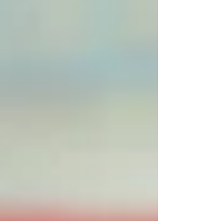
nu gaat om sporttea