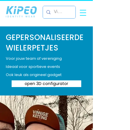
GEPERSONALISEERDE
WIELERPETJES
Voor jouw team of vereniging
Ideaal voor sportieve events
Ook leuk als origineel gadget
open 3D configurator