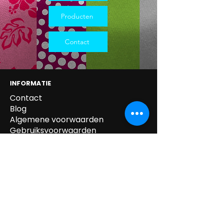
Producten
Contact
INFORMATIE
Contact
Blog
Algemene voorwaarden
Gebruiksvoorwaarden
Privacy beleid
Cookie beleid
Gegevens verwijdering
Verzending & Retour
Paskledij