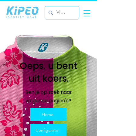
Oeps, u bent
uit koers.
Ben je op zoek naar
volgende pagina's?
Home
Configurator