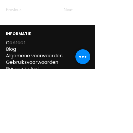
Previous
Next
INFORMATIE
Contact
Blog
Algemene voorwaarden
Gebruiksvoorwaarden
Privacy beleid
Cookie beleid
Gegevens verwijdering
Verzending & Retour
Paskledij
tel:
0032 /
(0)14.55.52.87
mail:
info@kipeo.be
Brulens 8, 2275
Lille, België