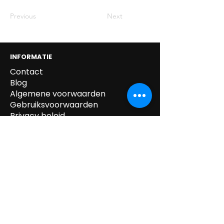
Previous
Next
INFORMATIE
Contact
Blog
Algemene voorwaarden
Gebruiksvoorwaarden
Privacy beleid
Cookie beleid
Gegevens verwijdering
Verzending & Retour
Paskledij
tel:
0032 /
(0)14.55.52.87
mail:
info@kipeo.be
Brulens 8, 2275
Lille, België