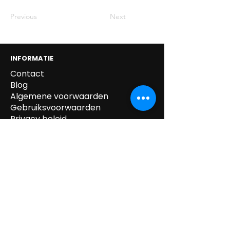
Previous
Next
INFORMATIE
Contact
Blog
Algemene voorwaarden
Gebruiksvoorwaarden
Privacy beleid
Cookie beleid
Gegevens verwijdering
Verzending & Retour
Paskledij
tel:
0032 /
(0)14.55.52.87
mail:
info@kipeo.be
Brulens 8, 2275
Lille, België