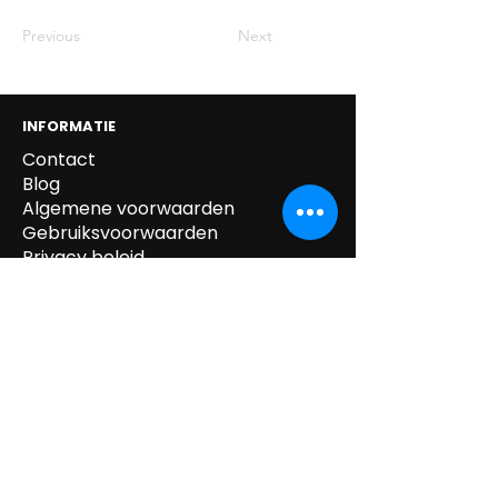
Previous
Next
INFORMATIE
Contact
Blog
Algemene voorwaarden
Gebruiksvoorwaarden
Privacy beleid
Cookie beleid
Gegevens verwijdering
Verzending & Retour
Paskledij
tel:
0032 /
(0)14.55.52.87
mail:
info@kipeo.be
Brulens 8, 2275
Lille, België