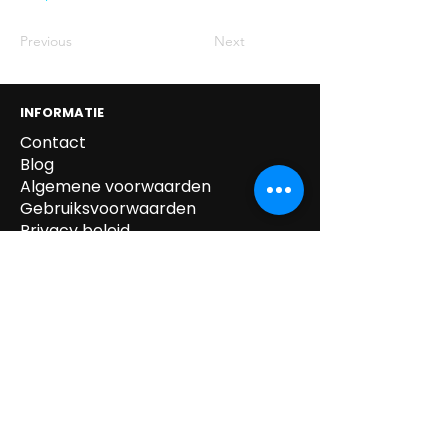
Previous
Next
INFORMATIE
Contact
Blog
Algemene voorwaarden
Gebruiksvoorwaarden
Privacy beleid
Cookie beleid
Gegevens verwijdering
Verzending & Retour
Paskledij
tel:
0032 /
(0)14.55.52.87
mail:
info@kipeo.be
Brulens 8, 2275
Lille, België