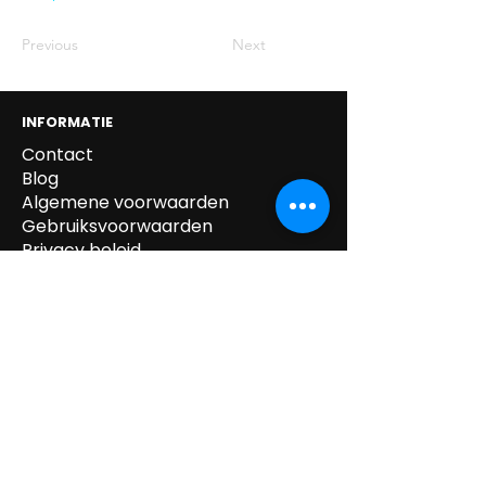
Previous
Next
INFORMATIE
Contact
Blog
Algemene voorwaarden
Gebruiksvoorwaarden
Privacy beleid
Cookie beleid
Gegevens verwijdering
Verzending & Retour
Paskledij
tel:
0032 /
(0)14.55.52.87
mail:
info@kipeo.be
Brulens 8, 2275
Lille, België