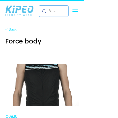
< Back
Force body
€68,10