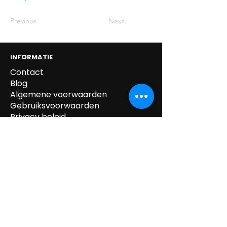
Previous
Next
INFORMATIE
Contact
Blog
Algemene voorwaarden
Gebruiksvoorwaarden
Privacy beleid
Cookie beleid
Gegevens verwijdering
Verzending & Retour
Paskledij
tel:
0032 /
(0)14.55.52.87
mail:
info@kipeo.be
Brulens 8, 2275
Lille, België