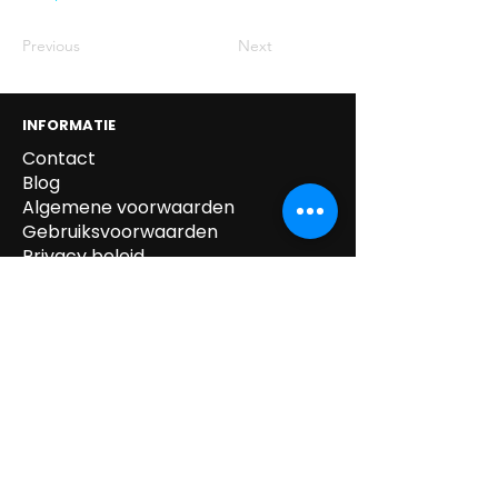
Previous
Next
INFORMATIE
Contact
Blog
Algemene voorwaarden
Gebruiksvoorwaarden
Privacy beleid
Cookie beleid
Gegevens verwijdering
Verzending & Retour
Paskledij
tel:
0032 /
(0)14.55.52.87
mail:
info@kipeo.be
Brulens 8, 2275
Lille, België