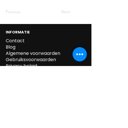
Previous
Next
INFORMATIE
Contact
Blog
Algemene voorwaarden
Gebruiksvoorwaarden
Privacy beleid
Cookie beleid
Gegevens verwijdering
Verzending & Retour
Paskledij
tel:
0032 /
(0)14.55.52.87
mail:
info@kipeo.be
Brulens 8, 2275
Lille, België