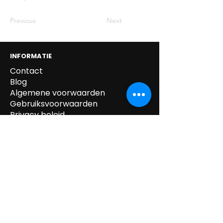
Previous
Next
INFORMATIE
Contact
Blog
Algemene voorwaarden
Gebruiksvoorwaarden
Privacy beleid
Cookie beleid
Gegevens verwijdering
Verzending & Retour
Paskledij
tel:
0032 /
(0)14.55.52.87
mail:
info@kipeo.be
Brulens 8, 2275
Lille, België