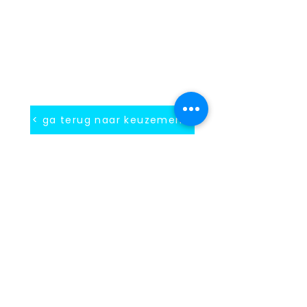
< ga terug naar keuzemenu
INFORMATIE
Contact
Blog
Algemene voorwaarden
Gebruiksvoorwaarden
Privacy beleid
Cookie beleid
Gegevens verwijdering
Verzending & Retour