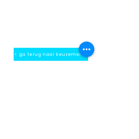
< ga terug naar keuzemenu
INFORMATIE
Contact
Blog
Algemene voorwaarden
Gebruiksvoorwaarden
Privacy beleid
Cookie beleid
Gegevens verwijdering
Verzending & Retour