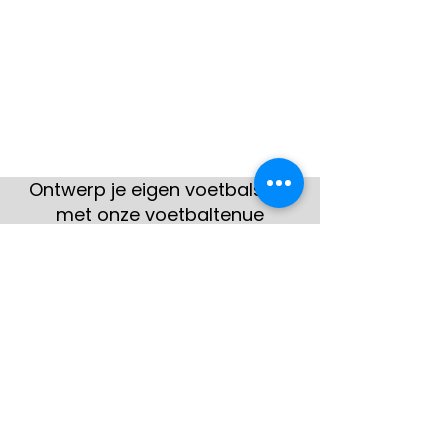
Ontwerp je eigen voetbalshirt
met onze voetbaltenue
designer
Hier zie je enkele voorbeelden
van klanten
Bekijk meer
gerealiseerde teamshirts