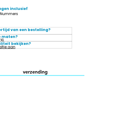
ngen inclusief
, Nummers
ertijd van een bestelling?
e maten?
2XL
liteit bekijken?
ltje aan
verzending