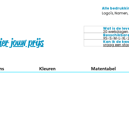
Alle bedrukki
Logo's, Namen
Wat is de lev
20 werkdagen
Besschikbar
XS-S-M-L-XL-
er jouw prijs
Kan ik de kwa
vraag een staa
ns
Kleuren
Matentabel