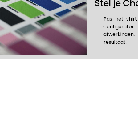
Stel je C
Pas het shir
configurator:
afwerkinge
resultaat.