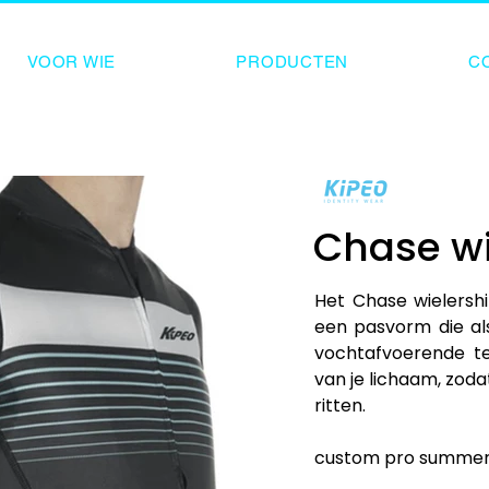
VOOR WIE
PRODUCTEN
C
Chase wi
Het Chase wielershi
een pasvorm die als
vochtafvoerende te
van je lichaam, zodat j
ritten.

custom pro summers