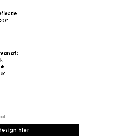
flectie

30°

Eur vanaf :
uk
tuk
tuk
kost
design hier