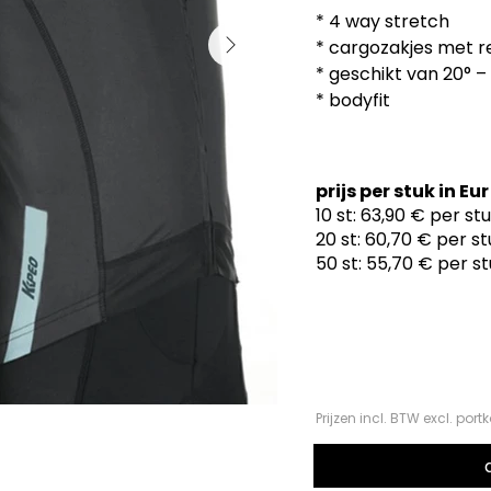
* 4 way stretch

* cargozakjes met re
* geschikt van 20° – 
* bodyfit
prijs per stuk in 
10 st: 63,90 € per st
20 st: 60,70 € per s
50 st: 55,70 € per s
Prijzen incl. BTW excl. port