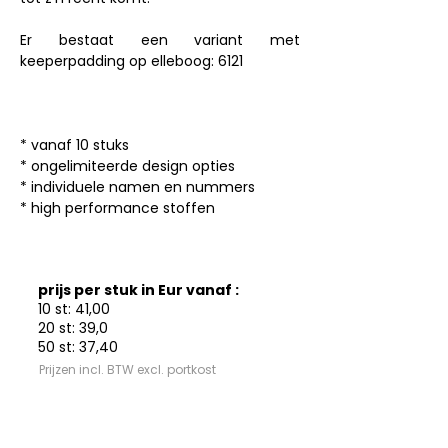
Er bestaat een variant met 
keeperpadding op elleboog: 6121

* vanaf 10 stuks

* ongelimiteerde design opties

* individuele namen en nummers

* high performance stoffen
prijs per stuk in Eur vanaf :
10 st: 41,00
20 st: 39,0
50 st: 37,40
Prijzen incl. BTW excl. portkost