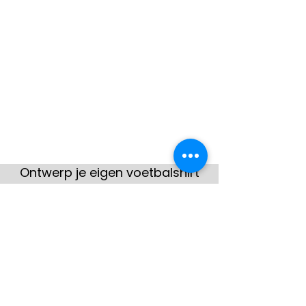
Ontwerp je eigen voetbalshirt
met onze voetbaltenue
designer
Hier zie je enkele voorbeelden
van klanten