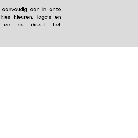
t eenvoudig aan in onze
 kies kleuren, logo’s en
n, en zie direct het