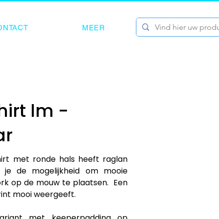
ONTACT
MEER
hirt lm -
ar
irt met ronde hals heeft raglan 
 je de mogelijkheid om mooie 
ork op de mouw te plaatsen.  Een 
rint mooi weergeeft.

ariant met keeperpadding op 