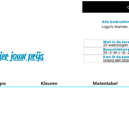
Alle bedrukki
Logo's, Namen
Wat is de lev
20 werkdagen
Besschikbar
er jouw prijs
XS-S-M-L-XL-
Kan ik de kwa
vraag een staa
gns
Kleuren
Matentabel