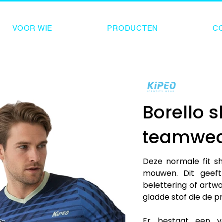
VOOR WIE
PRODUCTEN
C
Borello s
teamwe
Deze normale fit sh
mouwen. Dit geeft
belettering of artw
gladde stof die de p
Er bestaat een v