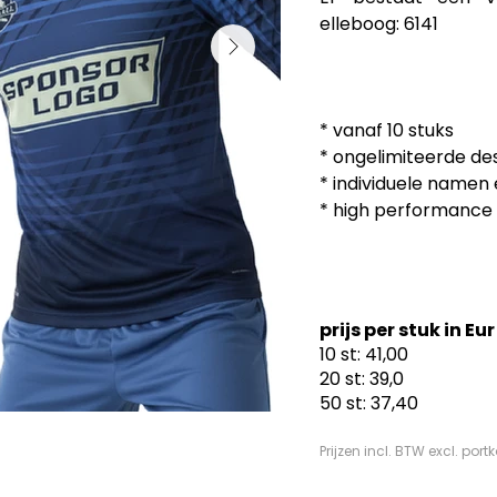
elleboog: 6141

* vanaf 10 stuks

* ongelimiteerde des
* individuele namen
* high performance 
prijs per stuk in 
10 st: 41,00
20 st: 39,0
50 st: 37,40
Prijzen incl. BTW excl. port