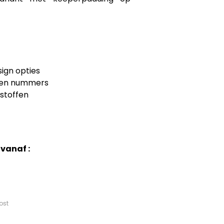
ign opties

 en nummers

stoffen
Eur vanaf :
kost