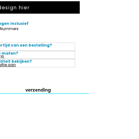
design hier
ngen inclusief
, Nummers
ertijd van een bestelling?
e maten?
2XL
liteit bekijken?
ltje aan
verzending