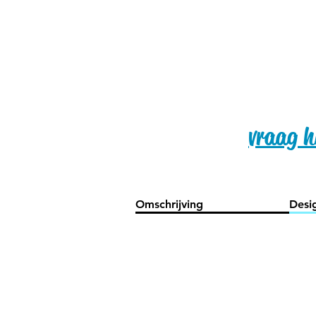
vraag hi
Omschrijving
Desi