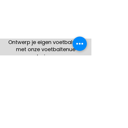
Ontwerp je eigen voetbalshirt
met onze voetbaltenue
designer
Hier zie je enkele voorbeelden
van klanten
Bekijk meer
gerealiseerde teamshirts