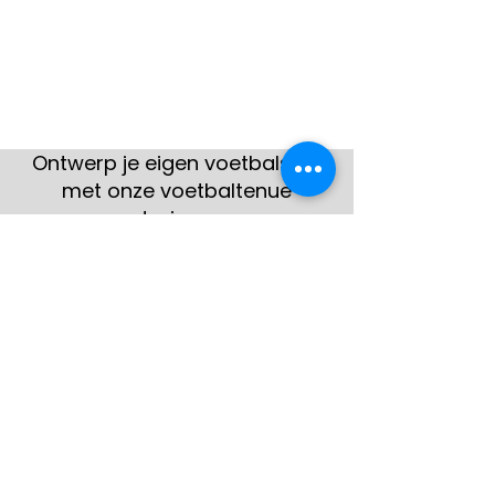
Ontwerp je eigen voetbalshirt
met onze voetbaltenue
designer
Hier zie je enkele voorbeelden
van klanten
Bekijk meer
gerealiseerde teamshirts