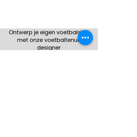
Ontwerp je eigen voetbalshirt
met onze voetbaltenue
designer
Hier zie je enkele voorbeelden
van klanten
Bekijk meer
gerealiseerde teamshirts
Veelgestelde vragen
over team shirts