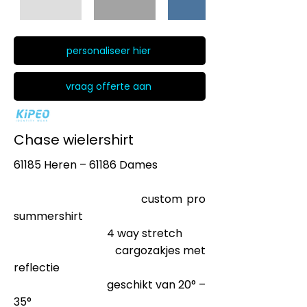
personaliseer hier
vraag offerte aan
Chase wielershirt
61185 Heren – 61186 Dames
custom pro
summershirt
4 way stretch
cargozakjes met
reflectie
geschikt van 20° –
35°